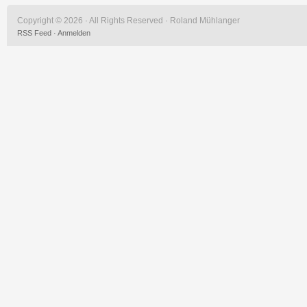
Copyright © 2026 · All Rights Reserved · Roland Mühlanger
RSS Feed
·
Anmelden